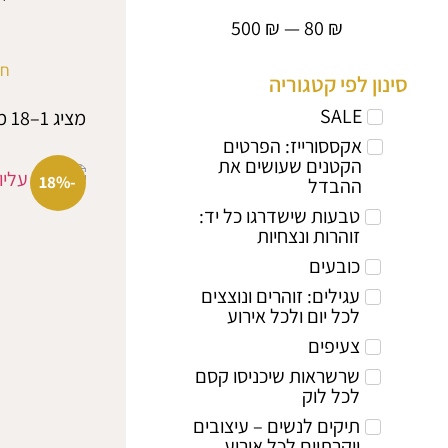
500
₪
—
80
₪
חנ
סינון לפי קטגוריה
SALE
מציג 1–18 מתוך 35 תוצאות
אקססורייז: הפרטים
הקטנים שעושים את
-18%
ההבדל
טבעות שישדרגו כל יד:
זוהרות ונצחיות
כובעים
עגילים: זוהרים ונוצצים
לכל יום ולכל אירוע
צעיפים
שרשראות שיכניסו קסם
לכל לוק
תיקים לנשים – עיצובים
יוקרתיים לכל אירוע