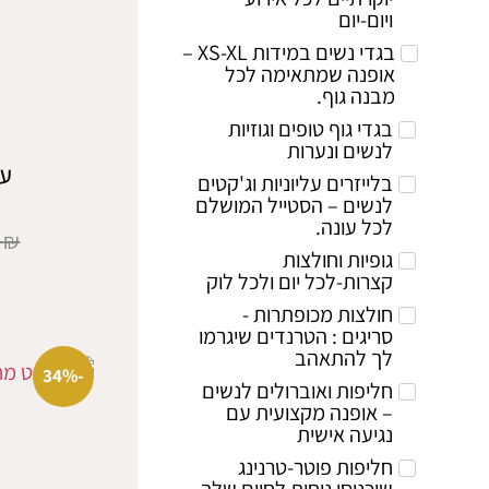
ויום-יום
בגדי נשים במידות XS-XL –
אופנה שמתאימה לכל
מבנה גוף.
בגדי גוף טופים וגוזיות
לנשים ונערות
על
בלייזרים עליוניות וג'קטים
לנשים – הסטייל המושלם
לכל עונה.
0
₪
גופיות וחולצות
קצרות-לכל יום ולכל לוק
חולצות מכופתרות -
סריגים : הטרנדים שיגרמו
לך להתאהב
-34%
חליפות ואוברולים לנשים
– אופנה מקצועית עם
נגיעה אישית
חליפות פוטר-טרנינג
שיכניסו נוחות לחיים שלך