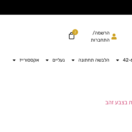
הוסיפי עוד ל
לקבל מש
2
הרשמה/
התחברות
הלבשה תחתונה
נעליים
אקססורייז