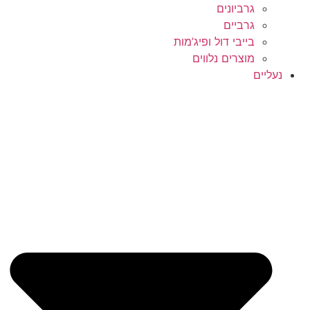
גרביונים
גרביים
בייבי דול ופיג’מות
מוצרים נלווים
יים