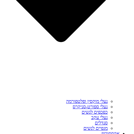
נעלי מוקסין ופלטפורמה
נעלי ספורט-סניקרס
כפכפים לנשים
נעלי עקב
סנדלים
מגפיים לנשים
אקססורייז