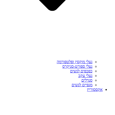
נעלי מוקסין ופלטפורמה
נעלי ספורט-סניקרס
כפכפים לנשים
נעלי עקב
סנדלים
מגפיים לנשים
אקססורייז