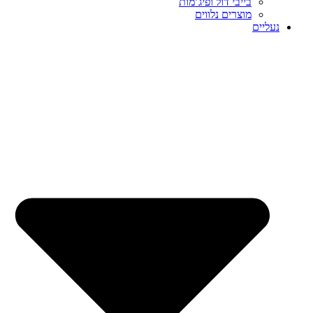
בייבי דול ופיג’מות
מוצרים נלווים
נעליים