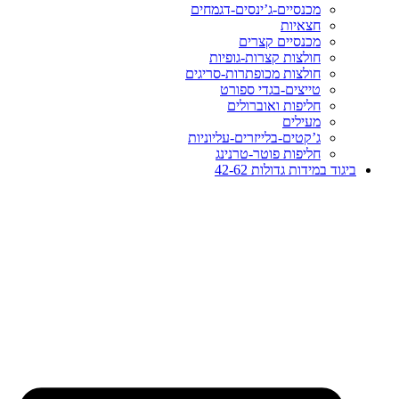
מכנסיים-ג’ינסים-דגמחים
חצאיות
מכנסיים קצרים
חולצות קצרות-גופיות
חולצות מכופתרות-סריגים
טייצים-בגדי ספורט
חליפות ואוברולים
מעילים
ג’קטים-בלייזרים-עליוניות
חליפות פוטר-טרנינג
ביגוד במידות גדולות 42-62