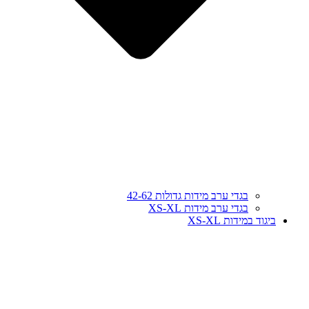
בגדי ערב מידות גדולות 42-62
בגדי ערב מידות XS-XL
ביגוד במידות XS-XL