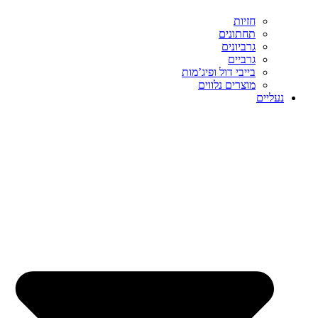
חזיות
תחתונים
גרביונים
גרביים
בייבי דול ופיג’מות
מוצרים נלווים
נעליים