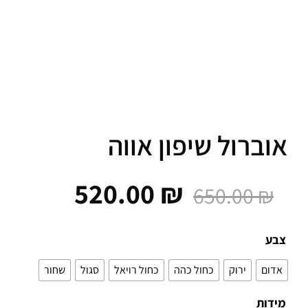
ברול שיפון אווה
520.00
₪
650.00
₪
ע
ום
ירוק
כחול כהה
כחול רויאל
סגול
שחור
ות