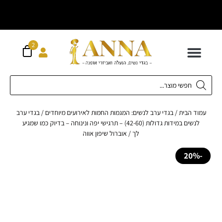
וח חינם מעל
ה
300 ש"ח
2
 לילדים
ידות XS-XL
ירועים בכל המידות
ות גדולות 42-62
 תחתונה
חדשה כל המוצרים
ד הבית
/
בגדי ערב לנשים: המגמות החמות לאירועים מיוחדים
/
בגדי ערב
לנשים במידות גדולות (42-60) – תרגישי יפה ונינוחה – בדיוק כמו שמגיע
לך
/ אוברול שיפון אווה