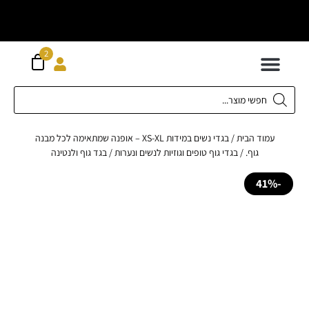
וח חינם מעל
ה
2
300 ש"ח
 לילדים
ידות XS-XL
ירועים בכל המידות
ות גדולות 42-62
 תחתונה
חדשה כל המוצרים
עמוד הבית
/
בגדי נשים במידות XS-XL – אופנה שמתאימה לכל מבנה
גוף.
/
בגדי גוף טופים וגוזיות לנשים ונערות
/ בגד גוף ולנטינה