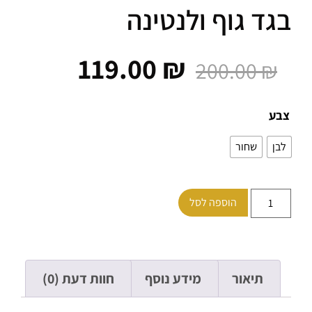
ד גוף ולנטינה
119.00
₪
200.00
₪
ע
ן
שחור
הוספה לסל
תיאור
מידע נוסף
חוות דעת (0)