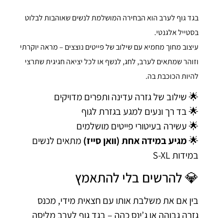
בגד גוף לערב הוא הבחירה המושלמת לנשים שאוהבות לבל
בסטייל אלגנט
עיצוב מחוך מחמיא עם שילוב של פייטים נוצצים – מראה יוקר
וזוהר שמתאים לערב, לחג, לנשף או לכל יציאה חגיגית שתר
להיות הכוכבת ב
🌟 שילוב של גזרה עדינה ותפרים מדויק
🌟 בד רך ונעים למגע בגזרת לג
🌟 עשירה בעיטורי פייטים מושלמ
מתאים לנשים
מגיע במידה אחת (וואן סייז)

במידות S-
💎 להרשים בלי להתאמ
בין אם את משלבת אותו עם חצאית מידי, מכ
גזרה גבוהה או ג’ינס כהה – בגד גוף לערב מלי