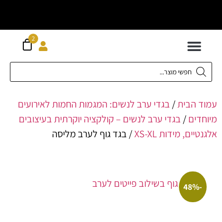
וח חינם מעל
ה
2
300 ש"ח
 לילדים
ידות XS-XL
ירועים בכל המידות
ות גדולות 42-62
 תחתונה
חדשה כל המוצרים
הבית
/
בגדי ערב לנשים: המגמות החמות לאירועים
ים
/
בגדי ערב לנשים – קולקציה יוקרתית בעיצובים
ם, מידות XS-XL
/ בגד גוף לערב מליסה