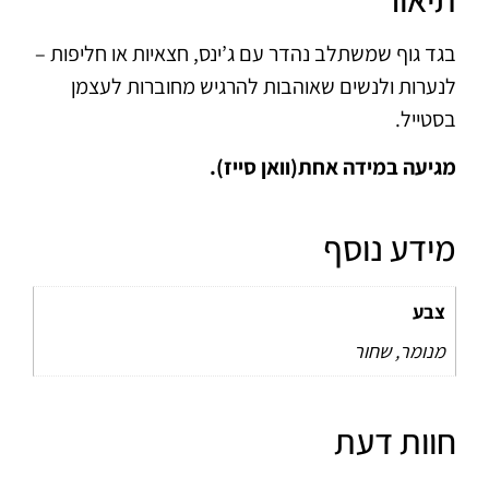
 גוף שמשתלב נהדר עם ג’ינס, חצאיות או חליפות –
רות ולנשים שאוהבות להרגיש מחוברות לעצמן
ייל.
עה במידה אחת(וואן סייז).
דע נוסף
בע
ומר, שחור
ות דעת