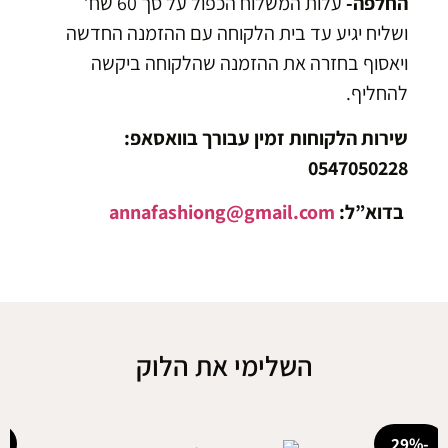
חלפה-
עלות המשלוח הכפול על סך 60 שח’
ליח יגיע עד בית הלקוחה עם ההזמנה החדשה
אסוף בחזרה את ההזמנה שהלקוחה ביקשה
חליף.
רות הלקוחות זמין עבורך בוואסאפ:
054705022
וא”ל:
annafashiong@gmail.com
השלימי את הלוק
-26%