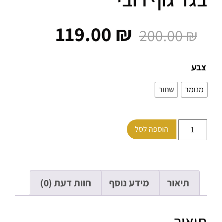
119.00
₪
200.00
₪
ע
ומר
שחור
הוספה לסל
תיאור
מידע נוסף
חוות דעת (0)
אור