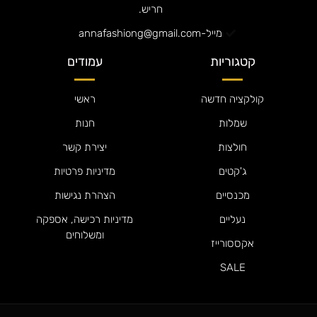
חריש.
מייל-annafashiong@gmail.com
קטגוריות
עמודים
קולקציה חדשה
ראשי
שמלות
חנות
חולצות
יצירת קשר
ג'קטים
מדיניות פרטיות
מכנסיים
הצהרת נגישות
נעליים
מדיניות רכישה, אספקה
ומשלוחים
אקססורייז
SALE