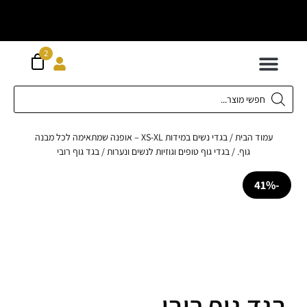
וח חינם מעל
ה
2
300 ש"ח
 לילדים
ידות XS-XL
ירועים בכל המידות
ות גדולות 42-62
 תחתונה
חדשה כל המוצרים
עמוד הבית
/
בגדי נשים במידות XS-XL – אופנה שמתאימה לכל מבנה
גוף.
/
בגדי גוף טופים וגוזיות לנשים ונערות
/ בגד גוף רובי
ד גוף רובי