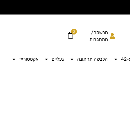
הוסיפי עוד ל
לקבל מש
2
הרשמה/
התחברות
הלבשה תחתונה
נעליים
אקססורייז