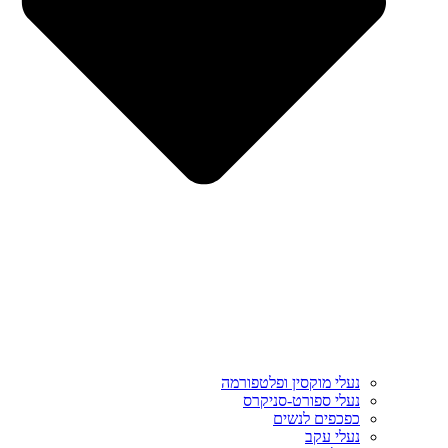
נעלי מוקסין ופלטפורמה
נעלי ספורט-סניקרס
כפכפים לנשים
נעלי עקב