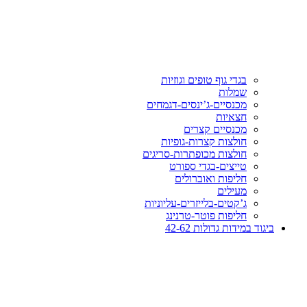
בגדי גוף טופים וגוזיות
שמלות
מכנסיים-ג’ינסים-דגמחים
חצאיות
מכנסיים קצרים
חולצות קצרות-גופיות
חולצות מכופתרות-סריגים
טייצים-בגדי ספורט
חליפות ואוברולים
מעילים
ג’קטים-בלייזרים-עליוניות
חליפות פוטר-טרנינג
ביגוד במידות גדולות 42-62