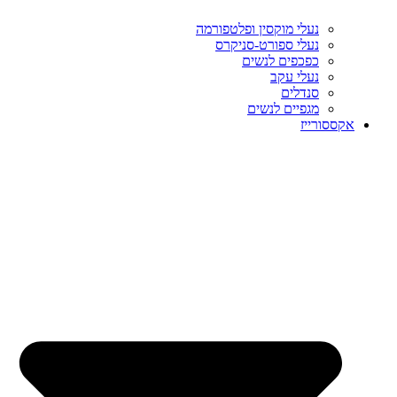
נעלי מוקסין ופלטפורמה
נעלי ספורט-סניקרס
כפכפים לנשים
נעלי עקב
סנדלים
מגפיים לנשים
אקססורייז