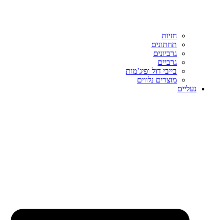
חזיות
תחתונים
גרביונים
גרביים
בייבי דול ופיג’מות
מוצרים נלווים
נעליים