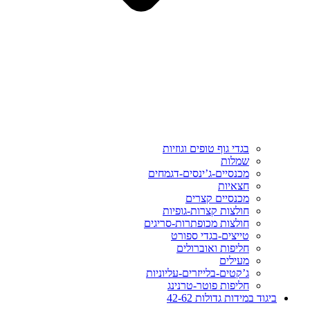
בגדי גוף טופים וגוזיות
שמלות
מכנסיים-ג’ינסים-דגמחים
חצאיות
מכנסיים קצרים
חולצות קצרות-גופיות
חולצות מכופתרות-סריגים
טייצים-בגדי ספורט
חליפות ואוברולים
מעילים
ג’קטים-בלייזרים-עליוניות
חליפות פוטר-טרנינג
ביגוד במידות גדולות 42-62