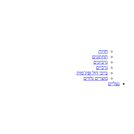
חזיות
תחתונים
גרביונים
גרביים
בייבי דול ופיג’מות
מוצרים נלווים
נעליים