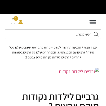
וח חינם מעל
ה
2
300 ש"ח
 לילדים
ידות XS-XL
ירועים בכל המידות
ות גדולות 42-62
 תחתונה
חדשה כל המוצרים
וד הבית
/
הלבשה תחתונה לנשים – נוחות מתקדמת ועיצוב מושלם לכל
מידה
/
גרביים עם המגע האישי: המבחר המושלם של גרביים בסגנונות
ייחודיים
/ גרביים לילדות נקודות מיקס צבעים 2
ביים לילדות נקודות
קס צבעים 2