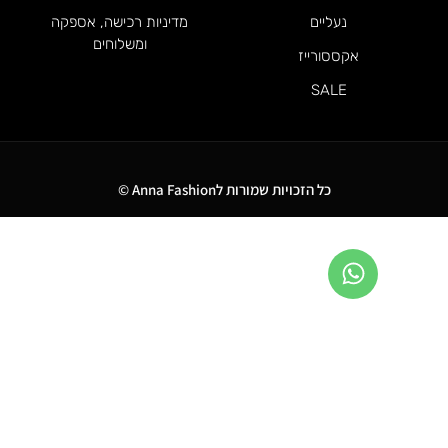
נעליים
מדיניות רכישה, אספקה
ומשלוחים
אקססורייז
SALE
כל הזכויות שמורות לAnna Fashion ©
0