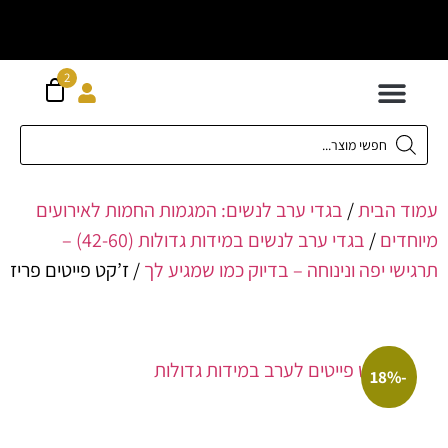
וח חינם מעל
ה
2
300 ש"ח
 לילדים
ידות XS-XL
ירועים בכל המידות
ות גדולות 42-62
 תחתונה
חדשה כל המוצרים
הבית
/
בגדי ערב לנשים: המגמות החמות לאירועים
ים
/
בגדי ערב לנשים במידות גדולות (42-60) –
 יפה ונינוחה – בדיוק כמו שמגיע לך
/ ז’קט פייטים פריז