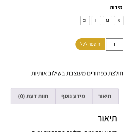
ות
XL
L
M
הוספה לסל
צת כפתורים מעוצבת בשילוב אותיות
תיאור
מידע נוסף
חוות דעת (0)
תיאור