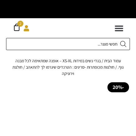
וח חינם מעל
ה
2
300 ש"ח
 לילדים
ידות XS-XL
ירועים בכל המידות
ות גדולות 42-62
 תחתונה
חדשה כל המוצרים
עמוד הבית
/
בגדי נשים במידות XS-XL – אופנה שמתאימה לכל מבנה
ף.
/
חולצות מכופתרות -סריגים : הטרנדים שיגרמו לך להתאהב
/ חולצת
וירוניקה