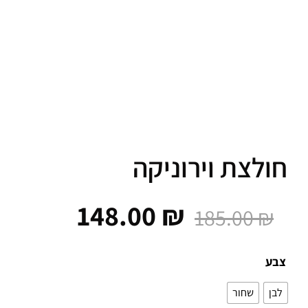
לצת וירוניקה
148.00
₪
185.00
₪
ע
ן
שחור