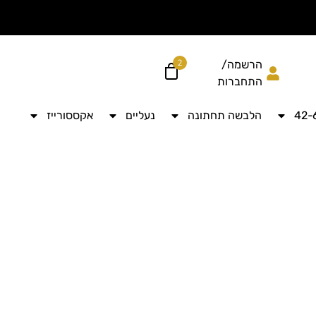
הוסיפי עוד ל
לקבל מש
2
הרשמה/
התחברות
הלבשה תחתונה
נעליים
אקססורייז