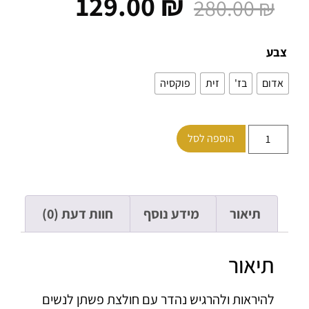
129.00
₪
280.00
₪
ע
ום
בז'
זית
פוקסיה
הוספה לסל
תיאור
מידע נוסף
חוות דעת (0)
תיאור
להיראות ולהרגיש נהדר עם חולצת פשתן לנשים