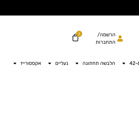
הוסיפי עוד ל
לקבל מש
2
הרשמה/
התחברות
הלבשה תחתונה
נעליים
אקססורייז