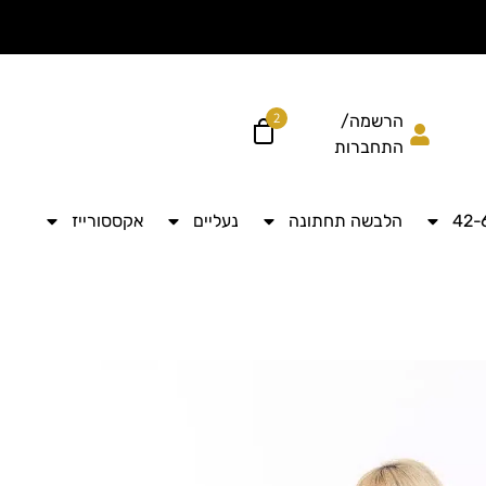
הוסיפי עוד ל
לקבל מש
2
הרשמה/
התחברות
הלבשה תחתונה
נעליים
אקססורייז