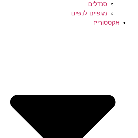
סנדלים
מגפיים לנשים
אקססורייז