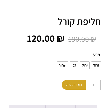
יפת קורל
120.00
₪
190.00
₪
ע
ד
ירוק
לבן
שחור
הוספה לסל