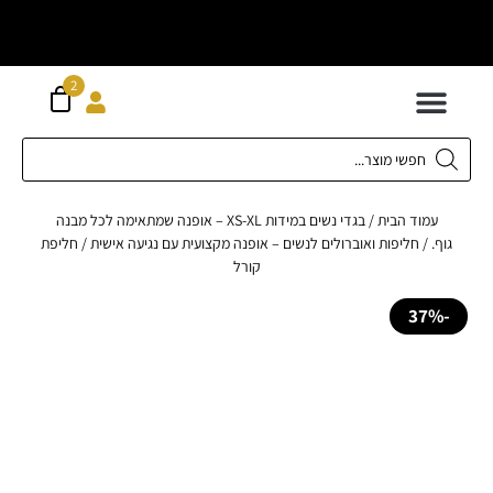
וח חינם מעל
ה
2
300 ש"ח
 לילדים
ידות XS-XL
ירועים בכל המידות
ות גדולות 42-62
 תחתונה
חדשה כל המוצרים
עמוד הבית
/
בגדי נשים במידות XS-XL – אופנה שמתאימה לכל מבנה
.
/
חליפות ואוברולים לנשים – אופנה מקצועית עם נגיעה אישית
/ חליפת
קורל