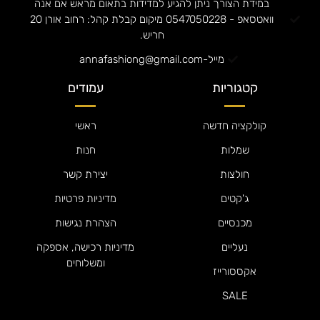
במידת הצורך ניתן להגיע למדידות בתאום מראש אם אנה
וואטסאפ - 0547050228 מיקום קבלת קהל: רחוב אורן 20
חריש.
מייל-annafashiong@gmail.com
קטגוריות
עמודים
קולקציה חדשה
ראשי
שמלות
חנות
חולצות
יצירת קשר
ג'קטים
מדיניות פרטיות
מכנסיים
הצהרת נגישות
נעליים
מדיניות רכישה, אספקה
ומשלוחים
אקססורייז
SALE