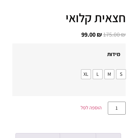
צאית קלואי
99.00
₪
175.00
מידות
XL
L
M
S
הוספה לסל