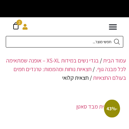
וח חינם מעל
ה
2
300 ש"ח
 לילדים
ידות XS-XL
ירועים בכל המידות
ות גדולות 42-62
 תחתונה
חדשה כל המוצרים
הבית
/
בגדי נשים במידות XS-XL – אופנה שמתאימה
בנה גוף.
/
חצאיות נוחות ומהממות: טרנדים חמים
 החצאיות
/ חצאית קלואי