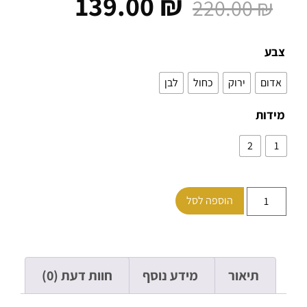
139.00
₪
220.00
₪
ע
ום
ירוק
כחול
לבן
ות
2
הוספה לסל
תיאור
מידע נוסף
חוות דעת (0)