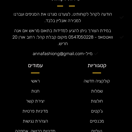
הודעה לקהל לקוחותינו, לצערנו סגרנו את הסניפים ועברנו
למכירה אונליין בלבד.
במידת הצורך ניתן להגיע למדידות בתאום מראש אם אנה
וואטסאפ - 0547050228 מיקום קבלת קהל: רחוב אורן 20
חריש.
מייל-annafashiong@gmail.com
קטגוריות
עמודים
קולקציה חדשה
ראשי
שמלות
חנות
חולצות
יצירת קשר
ג'קטים
מדיניות פרטיות
מכנסיים
הצהרת נגישות
נעליים
מדיניות רכישה, אספקה