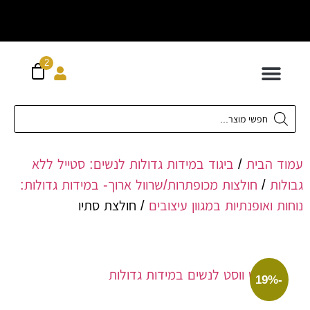
וח חינם מעל
ה
300 ש"ח
2
 לילדים
ידות XS-XL
ירועים בכל המידות
ות גדולות 42-62
 תחתונה
חדשה כל המוצרים
הבית
/
ביגוד במידות גדולות לנשים: סטייל ללא
ת
/
חולצות מכופתרות/שרוול ארוך- במידות גדולות:
ואופנתיות במגוון עיצובים
/ חולצת סתיו