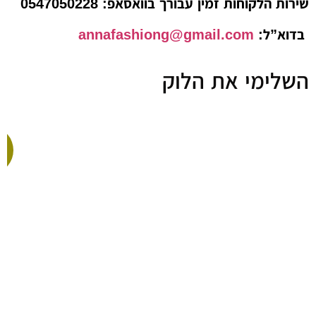
הלקוחות זמין עבורך בוואסאפ: 0547050228
”ל:
annafashiong@gmail.com
ימי את הלוק
-38%