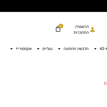
הוסיפי עוד ל
לקבל מש
2
הרשמה/
התחברות
הלבשה תחתונה
נעליים
אקססורייז