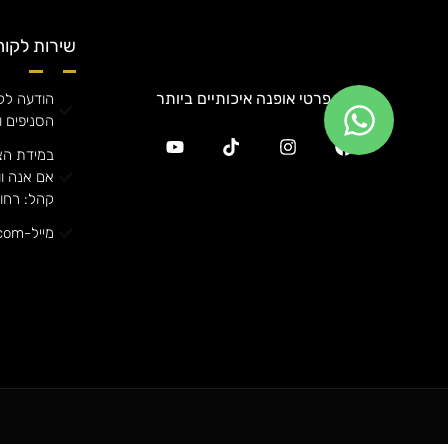
שירות לקוח
מגוון פרטי אופנה איכותיים ביותר
הודעה לקה
הסניפים ו
במידת הצ
קהל: רחוב אורן
מייל-annafashiong@gmail.com