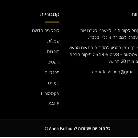
ות
קטגוריות
ל לקוחותינו, לצערנו סגרנו את
קולקציה חדשה
עברנו למכירה אונליין בלבד.
שמלות
ורך ניתן להגיע למדידות בתאום מראש
חולצות
אם אנה וואטסאפ - 0547050228 מיקום קבלת
 20 חריש.
ג'קטים
מכנסיים
נעליים
אקססורייז
SALE
כל הזכויות שמורות לAnna Fashion ©