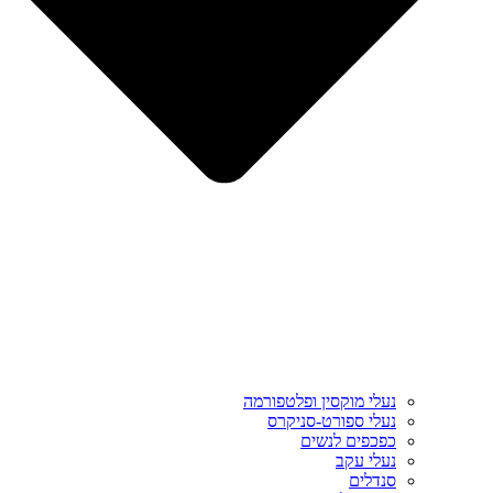
נעלי מוקסין ופלטפורמה
נעלי ספורט-סניקרס
כפכפים לנשים
נעלי עקב
סנדלים