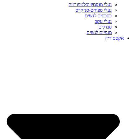
נעלי מוקסין ופלטפורמה
נעלי ספורט-סניקרס
כפכפים לנשים
נעלי עקב
סנדלים
מגפיים לנשים
אקססורייז