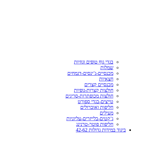
בגדי גוף טופים וגוזיות
שמלות
מכנסיים-ג’ינסים-דגמחים
חצאיות
מכנסיים קצרים
חולצות קצרות-גופיות
חולצות מכופתרות-סריגים
טייצים-בגדי ספורט
חליפות ואוברולים
מעילים
ג’קטים-בלייזרים-עליוניות
חליפות פוטר-טרנינג
ביגוד במידות גדולות 42-62