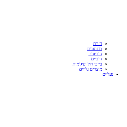
חזיות
תחתונים
גרביונים
גרביים
בייבי דול ופיג’מות
מוצרים נלווים
נעליים