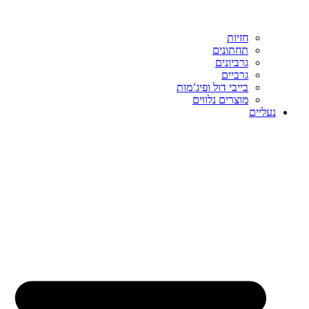
חזיות
תחתונים
גרביונים
גרביים
בייבי דול ופיג’מות
מוצרים נלווים
נעליים