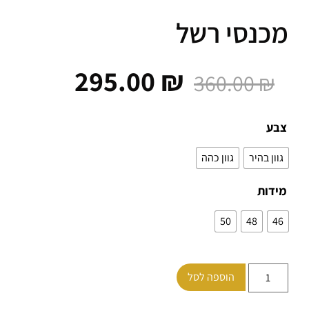
נסי רשל
295.00
₪
360.00
₪
ע
ן בהיר
גוון כהה
ות
50
48
הוספה לסל