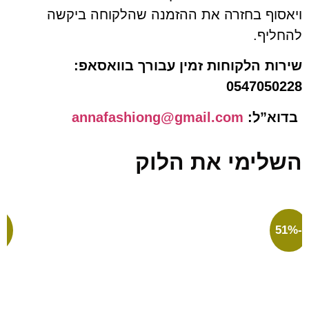
וף בחזרה את ההזמנה שהלקוחה ביקשה
יף.
ת הלקוחות זמין עבורך בוואסאפ:
054705
”ל:
annafashiong@gmail.com
ימי את הלוק
-44%