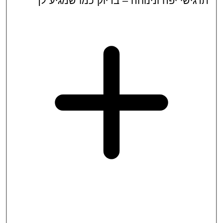
ישי יפה ונינוחה – בדיוק כמו שמגיע לך