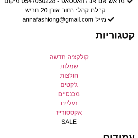
מראש אם אנה וואטסאפ - 0547050228 מיקום
קבלת קהל: רחוב אורן 20 חריש.
מייל-annafashiong@gmail.com
וריות
קולקציה חדשה
שמלות
חולצות
ג'קטים
מכנסיים
נעליים
אקססורייז
SALE
דים