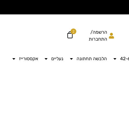
הוסיפי עוד ל
לקבל מש
2
הרשמה/
התחברות
הלבשה תחתונה
נעליים
אקססורייז