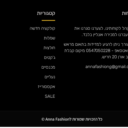
ות
קטגוריות
ל לקוחותינו, לצערנו סגרנו את
קולקציה חדשה
עברנו למכירה אונליין בלבד.
שמלות
ורך ניתן להגיע למדידות בתאום מראש
חולצות
אם אנה וואטסאפ - 0547050228 מיקום קבלת
 20 חריש.
ג'קטים
מכנסיים
נעליים
אקססורייז
SALE
כל הזכויות שמורות לAnna Fashion ©