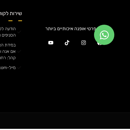
שירות לקוח
מגוון פרטי אופנה איכותיים ביותר
הודעה לקה
הסניפים ו
במידת הצ
קהל: רחוב אורן
מייל-annafashiong@gmail.com