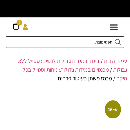
וח חינם מעל
ה
2
300 ש"ח
 לילדים
ידות XS-XL
ירועים בכל המידות
ות גדולות 42-62
 תחתונה
חדשה כל המוצרים
הבית
/
ביגוד במידות גדולות לנשים: סטייל ללא
ת
/
מכנסיים במידות גדולות: נוחות וסטייל בכל
 מכנס פשתן בעיטור פרחים