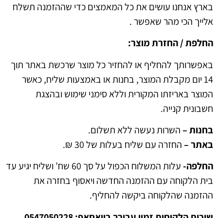
אנחנו עושים את כל המאמצים כדי שההזמנה תשלח
 הכי מהר שאפשר .
 / החזרת מוצר:
ותך להחליף או להחזיר כל מוצר שרכשת באתר תוך
יום מקבלת המוצר, בחנות או באמצעות שליח, כאשר
 באריזתו המקורית וללא סימני שימוש ובהצגת
ת קנייה.
 –
השרות נעשה ללא תשלום.
 –
החזרה עם שליח בעלות של 30 ₪.
ה-
עלות המשלוח הכפול על סך 60 שח’ ושליח יגיע עד
לקוחה עם ההזמנה החדשה ויאסוף בחזרה את
ה שהלקוחה ביקשה להחליף.
לקוחות זמין עבורך בוואסאפ: 0547050228