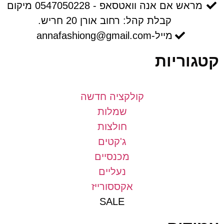
מראש אם אנה וואטסאפ - 0547050228 מיקום
קבלת קהל: רחוב אורן 20 חריש.
מייל-annafashiong@gmail.com
וריות
קולקציה חדשה
שמלות
חולצות
ג'קטים
מכנסיים
נעליים
אקססורייז
SALE