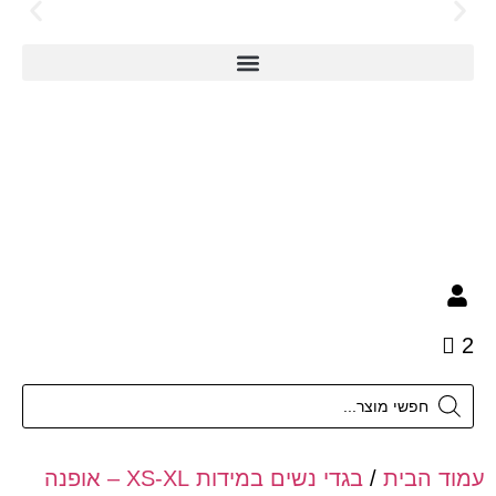
לוח חינם מעל 300 ש"ח
הוסיפ
וד במידות XS-XL
וד במידות גדולות 42-62
 הבית
/
בגדי נשים במידות XS-XL – אופנה