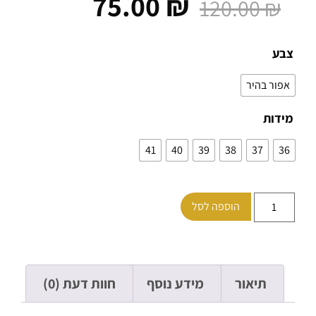
75.00
₪
120.00
₪
ע
ור בהיר
ות
41
40
39
38
37
הוספה לסל
תיאור
מידע נוסף
חוות דעת (0)