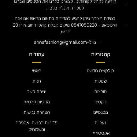
הודעה לקהל לקוחותינו, לצערנו סגרנו את הסניפים ועברנו
למכירה אונליין בלבד.
במידת הצורך ניתן להגיע למדידות בתאום מראש אם אנה
וואטסאפ - 0547050228 מיקום קבלת קהל: רחוב אורן 20
חריש.
מייל-annafashiong@gmail.com
קטגוריות
עמודים
קולקציה חדשה
ראשי
שמלות
חנות
חולצות
יצירת קשר
ג'קטים
מדיניות פרטיות
מכנסיים
הצהרת נגישות
נעליים
מדיניות רכישה, אספקה
ומשלוחים
אקססורייז