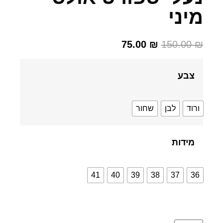
יני
75.00
₪
150.00
צבע
רוד
לבן
שחור
מידות
41
40
39
38
37
3