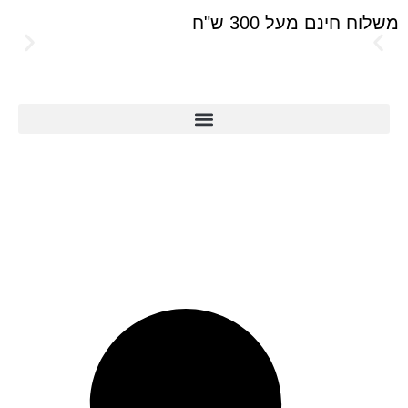
חינם מעל 300 ש"ח
הוסיפי 
חינם!
וד במידות XS-XL
וד במידות גדולות 42-62