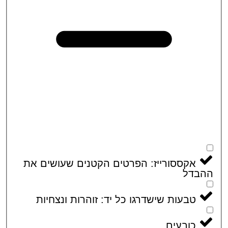
אקססורייז: הפרטים הקטנים שעושים את
בדל
טבעות שישדרגו כל יד: זוהרות ונצחיות
כובעים