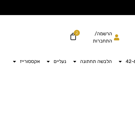
הוסיפי עוד ל
לקבל מש
2
הרשמה/
התחברות
הלבשה תחתונה
נעליים
אקססורייז