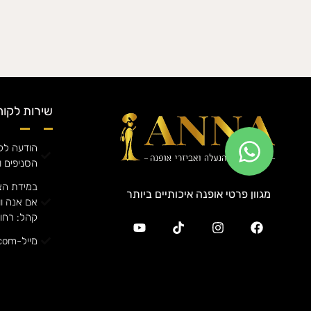
שירות לקוח
הודעה לקה
הסניפים ו
במידת הצ
מגוון פרטי אופנה איכותיים ביותר
קהל: רחוב אורן
מייל-annafashiong@gmail.com