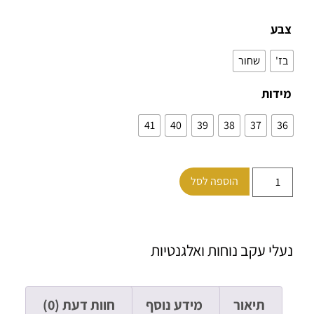
צבע
בז'
שחור
מידות
41
40
39
38
37
36
הוספה לסל
נעלי עקב נוחות ואלגנטיות
תיאור
מידע נוסף
חוות דעת (0)