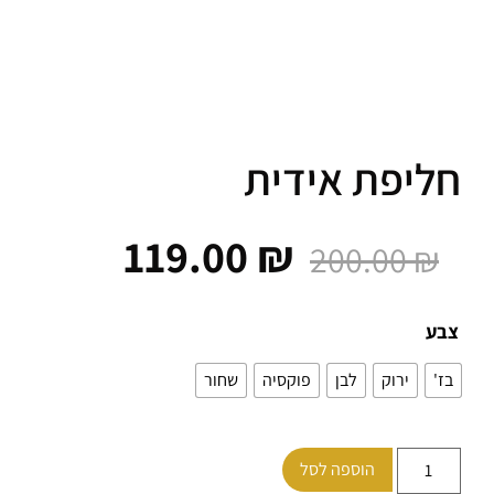
יפת אידית
119.00
₪
200.00
₪
ע
ירוק
לבן
פוקסיה
שחור
הוספה לסל