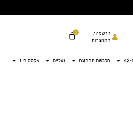
הוסיפי עוד ל
לקבל מש
2
הרשמה/
התחברות
הלבשה תחתונה
נעליים
אקססורייז