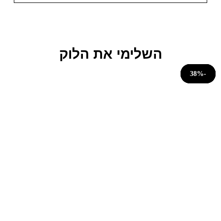
השלימי את הלוק
-33%
-29%
-20%
-20%
-67%
-38%