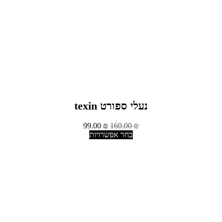
נעלי ספורט texin
99.00
₪
160.00
₪
בחר אפשרויות