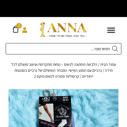
וח חינם מעל
ה
300 ש"ח
2
 לילדים
ידות XS-XL
ירועים בכל המידות
ות גדולות 42-62
 תחתונה
חדשה כל המוצרים
וד הבית
/
הלבשה תחתונה לנשים – נוחות מתקדמת ועיצוב מושלם לכל
מידה
/
גרביים עם המגע האישי: המבחר המושלם של גרביים בסגנונות
ייחודיים
/ קרסוליות ספורט לנשים מיקס 2