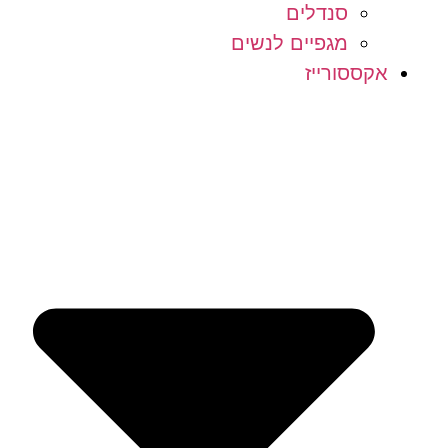
סנדלים
מגפיים לנשים
אקססורייז