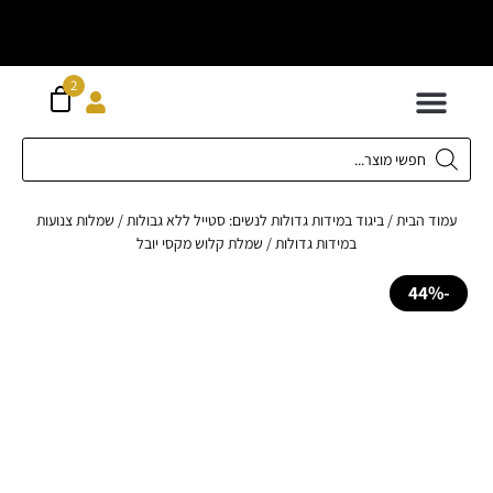
וח חינם מעל
ה
2
300 ש"ח
 לילדים
ידות XS-XL
ירועים בכל המידות
ות גדולות 42-62
 תחתונה
חדשה כל המוצרים
ד הבית
/
ביגוד במידות גדולות לנשים: סטייל ללא גבולות
/
שמלות צנועות
במידות גדולות
/ שמלת קלוש מקסי יובל