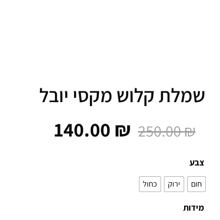
לת קלוש מקסי יובל
140.00
₪
250.00
₪
ע
ם
ירוק
כחול
ות