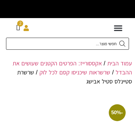
וח חינם מעל
ה
2
300 ש"ח
ת גדולות 42-62
מידות XS-XL
ם לילדים
ירועים בכל המידות
 תחתונה
חדשה כל המוצרים
הבית
/
אקססורייז: הפרטים הקטנים שעושים את
ל
/
שרשראות שיכניסו קסם לכל לוק
/ שרשרת
לס סטיל אבישג