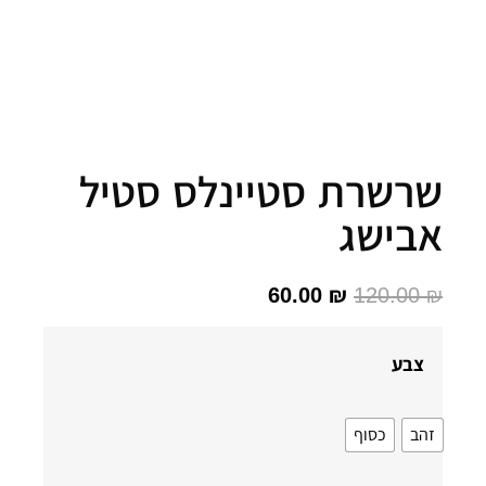
רשרת סטיינלס סטיל
בישג
60.00
₪
120.00
צבע
הב
כסוף