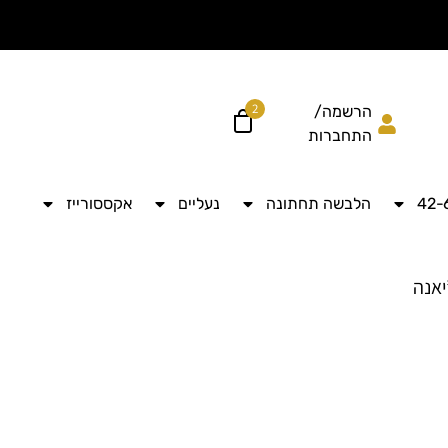
הוסיפי עוד ל
לקבל מש
2
הרשמה/
התחברות
הלבשה תחתונה
נעליים
אקססורייז
יאנה