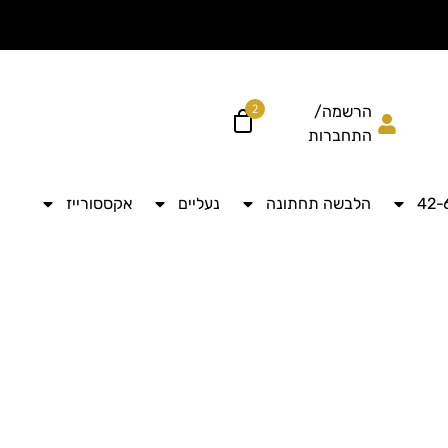
הוסיפי עוד ל
לקבל מש
2
הרשמה/
התחברות
הלבשה תחתונה
נעליים
אקססורייז