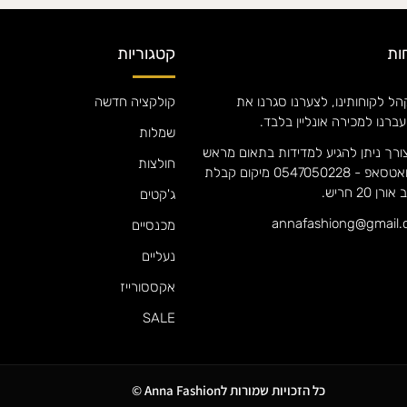
ות
קטגוריות
ל לקוחותינו, לצערנו סגרנו את
קולקציה חדשה
עברנו למכירה אונליין בלבד.
שמלות
ורך ניתן להגיע למדידות בתאום מראש
חולצות
אם אנה וואטסאפ - 0547050228 מיקום קבלת
 20 חריש.
ג'קטים
מכנסיים
נעליים
אקססורייז
SALE
כל הזכויות שמורות לAnna Fashion ©