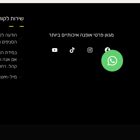
שירות לקוח
מגוון פרטי אופנה איכותיים ביותר
הודעה לקה
הסניפים ו
במידת הצ
קהל: רחוב אורן
מייל-annafashiong@gmail.com