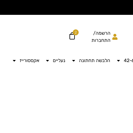
הוסיפי עוד ל
לקבל מש
2
הרשמה/
התחברות
הלבשה תחתונה
נעליים
אקססורייז