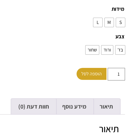
מידות
L
M
S
צבע
בז'
ורוד
שחור
הוספה לסל
תיאור
מידע נוסף
חוות דעת (0)
תיאור