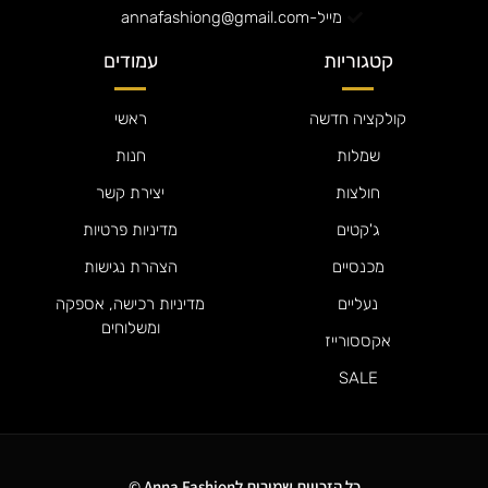
מייל-annafashiong@gmail.com
קטגוריות
עמודים
קולקציה חדשה
ראשי
שמלות
חנות
חולצות
יצירת קשר
ג'קטים
מדיניות פרטיות
מכנסיים
הצהרת נגישות
נעליים
מדיניות רכישה, אספקה
ומשלוחים
אקססורייז
SALE
כל הזכויות שמורות לAnna Fashion ©