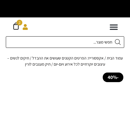
וח חינם מעל
ה
2
300 ש"ח
 לילדים
ידות XS-XL
ירועים בכל המידות
ות גדולות 42-62
 תחתונה
חדשה כל המוצרים
הבית
/
אקססורייז: הפרטים הקטנים שעושים את ההבדל
/
תיקים לנשים –
עיצובים יוקרתיים לכל אירוע ויום-יום
/ תיק מעצבים לורין