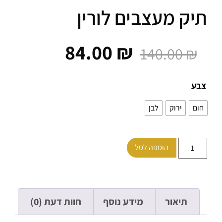
ק מעצבים לורין
84.00
₪
140.00
₪
ע
ם
ירוק
לבן
הוספה לסל
תיאור
מידע נוסף
חוות דעת (0)