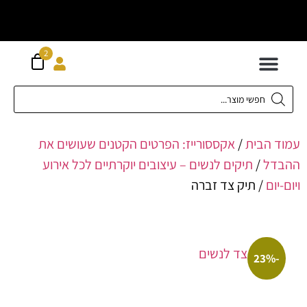
וח חינם מעל
ה
2
300 ש"ח
 לילדים
ידות XS-XL
ירועים בכל המידות
ות גדולות 42-62
 תחתונה
חדשה כל המוצרים
הבית
/
אקססורייז: הפרטים הקטנים שעושים את
ל
/
תיקים לנשים – עיצובים יוקרתיים לכל אירוע
ם
/ תיק צד זברה