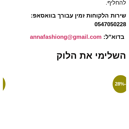
יף.
ת הלקוחות זמין עבורך בוואסאפ:
054705
”ל:
annafashiong@gmail.com
ימי את הלוק
-22%